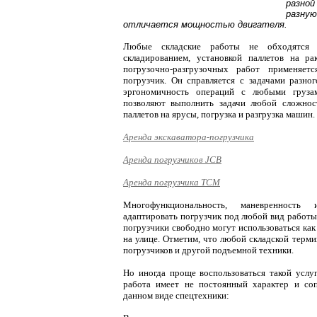
разно
разну
отличается мощностью двигателя.
Любые складские работы не обходятся 
складированием, установкой паллетов на р
погрузочно-разгрузочных работ применяет
погрузчик. Он справляется с задачами разно
эргономичность операций с любыми грузам
позволяют выполнить задачи любой сложност
паллетов на ярусы, погрузка и разгрузка машин.
Аренда экскаватора-погрузчика
Аренда погрузчиков JCB
Аренда погрузчика TCM
Многофункциональность, маневренность 
адаптировать погрузчик под любой вид работы
погрузчики свободно могут использоваться как 
на улице. Отметим, что любой складской терми
погрузчиков и другой подъемной техники.
Но иногда проще воспользоваться такой услуг
работа имеет не постоянный характер и со
данном виде спецтехники: