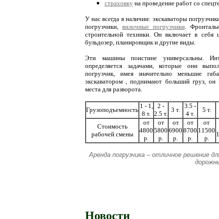
страховку
на проведение работ со спе
У нас всегда в наличии: экскаваторы погрузчи
погрузчики,
вилочные погрузчики
. Фронталь
строительной техники. Он включает в себя 
бульдозер, планировщик и другие виды.
Эти машины поистине универсальны. Инт
определяется задачами, которые они выпо
погрузчик, имея значительно меньшие га
экскаватором , поднимают больший груз, он 
места для разворота.
1 - 1,
2 -
3.5 -
Грузоподъемность
3 т.
5 т.
8 т.
2.5 т.
4 т.
от
от
от
от
от
Стоимость
4800
5800
6900
8700
11500
рабочей смены
р.
р.
р.
р.
р.
Аренда погрузчика – отличное решение д
дорожн
Новости