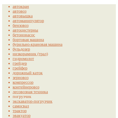
автокран
автовоз
автовышка
автоманипулятор
бензовоз
автоцистерны
бетононасос
бортовая машина
бурильно-крановая машина
бульдозер
низкорамник (трал)
гидромолот
грейдер
грейфер
дорожный каток
зерновоз
компрессор
контейнеровоз
лесовозная техника
погрузчик
экскаватор-погрузчик
самосвал
трактор
эвакуатор