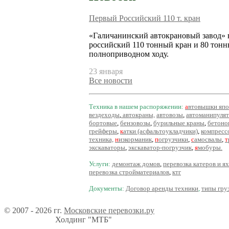
Первый Российский 110 т. кран
«Галичанинский автокрановый завод»
российский 110 тонный кран и 80 тонн
полноприводном ходу.
23 января
Все новости
Техника в нашем распоряжении:
а
втовышки
япо
вездеходы
,
автокраны,
автовозы
,
автоманипуля
бортовые
,
бензовозы
,
бурильные краны
,
бетоно
грейферы
,
к
атки (асфальтоукладчики)
,
компресс
техника,
н
изкорманик
,
п
огрузчики
,
с
амосвалы
,
т
экскаваторы
,
экскаватор-погрузчик
,
я
мобуры.
Услуги:
д
емонтаж домов
,
перевозка катеров и ях
перевозка стройматериалов
,
ктг
Документы:
Д
оговор аренды техники
,
типы гру
© 2007 - 2026 гг.
Московские перевозки.ру
Холдинг "МТБ"