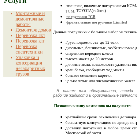
Услуги
японские, вилочные погрузчиками KOMAT
, TOYOTA(тайота)
TCM
Монтажные и
погрузчики JCB
демонтажные
фронтальные погрузчики Limited
работы
Демонтаж домов
Данные погрузчики с большим выбором техниче
Перевозка яхт
Перевозка ктг
Грузоподъемность до 12 тонн
Перевозка
дизельные, бензиновые, газ/бензиновые 
спецтехники
спаренные передние колеса
Упаковка и
высота мачты до 20 метров
консервация
длинные вилы, возможность удлинить ви
негабаритных
кран-балка, свободных ход мачты
грузов
боковое смещение каретки
цельнолитые или пневматические колеса
В нашем тех обслуживании, всегда и
рабочие жидкости и оригинальные запчасти
Позвонив в нашу компанию вы получаете:
кратчайшие сроки заключения договора
бесплатную консультацию по аренде пог
доставку погрузчика в любое время с
Московской области