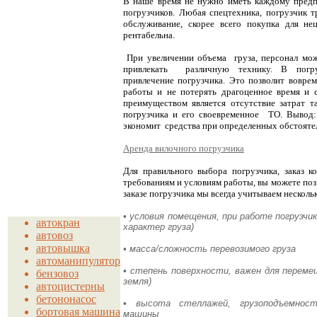
В наше время не нужно иметь каждому предп
погрузчиков. Любая спецтехника, погрузчик т
обслуживание, скорее всего покупка для нец
рентабельна.
При увеличении объема груза, персонал може
привлекать различную технику. В погру
привлечение погрузчика. Это позволит вовре
работы и не потерять драгоценное время и с
преимуществом является отсутствие затрат т
погрузчика и его своевременное ТО. Вывод: 
экономит средства при определенных обстояте
Аренда вилочного погрузчика
Для правильного выбора погрузчика, заказ к
требованиям и условиям работы, вы можете по
заказе погрузчика мы всегда учитываем несколь
• условия помещения, при работе погрузчи
автокран
характер груза)
автовоз
автовышка
• масса/сложность перевозимого груза
автоманипулятор
• степень поверхности, важен для перемещ
бензовоз
земля)
автоцистерны
бетононасос
• высота стеллажей, грузоподъемность
бортовая машина
машины