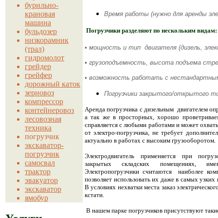
бурильно-
крановая
Время работы (нужно для аренды эле
машина
Погрузчики разделяют по нескольким видам:
бульдозер
низкорамник
• мощность и тип двигателя (дизель, эле
(трал)
гидромолот
• грузоподъемность, высота подъема стр
грейдер
грейфер
• возможность работать с нестандартны
дорожный каток
зерновоз
Погрузчики закрытого/открытого т
компрессор
Аренда погрузчика с дизельным двигателем оп
контейнеровоз
а так же в просторных, хорошо проветривае
лесовозная
справляется с любыми работами и может охват
техника
от электро-погрузчика, не требует дополните
погрузчик
актуально в работах с высоким грузооборотом.
экскаватор-
погрузчик
Электродвигатель применяется при погруз
самосвал
закрытых складских помещениях, им
трактор
Электропогрузчики считаются наиболее ком
позволяет использовать их даже в самых узки
эвакуатор
В условиях нехватки места заказ электрического
экскаватор
кстати.
ямобур
В нашем парке погрузчиков присутствуют такие